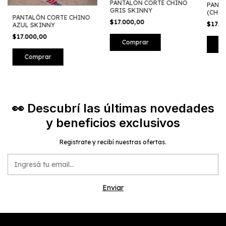
PANTALÓN CORTE CHINO
PANT
GRIS SKINNY
(CHUP
PANTALÓN CORTE CHINO
$17.000,00
$17.0
AZUL SKINNY
$17.000,00
Comprar
C
Comprar
👀 Descubrí las últimas novedades
y beneficios exclusivos
Registrate y recibí nuestras ofertas.